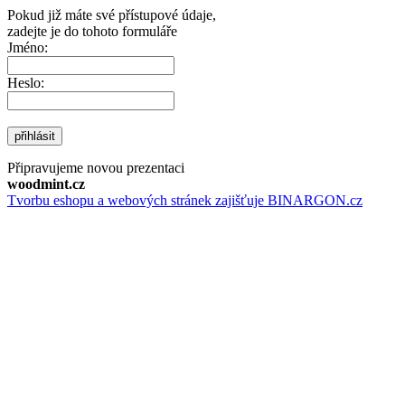
Pokud již máte své přístupové údaje,
zadejte je do tohoto formuláře
Jméno:
Heslo:
přihlásit
Připravujeme novou prezentaci
woodmint.cz
Tvorbu eshopu a webových stránek zajišťuje BINARGON.cz