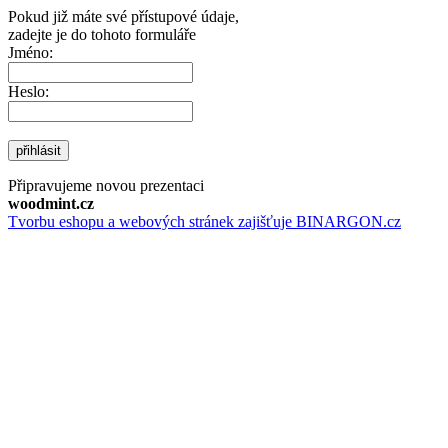
Pokud již máte své přístupové údaje,
zadejte je do tohoto formuláře
Jméno:
Heslo:
přihlásit
Připravujeme novou prezentaci
woodmint.cz
Tvorbu eshopu a webových stránek zajišťuje BINARGON.cz