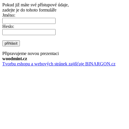
Pokud již máte své přístupové údaje,
zadejte je do tohoto formuláře
Jméno:
Heslo:
přihlásit
Připravujeme novou prezentaci
woodmint.cz
Tvorbu eshopu a webových stránek zajišťuje BINARGON.cz