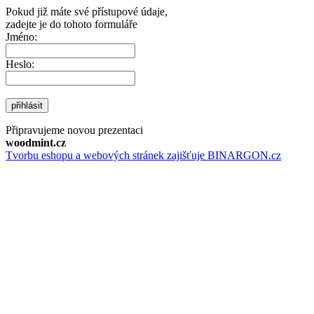
Pokud již máte své přístupové údaje,
zadejte je do tohoto formuláře
Jméno:
Heslo:
přihlásit
Připravujeme novou prezentaci
woodmint.cz
Tvorbu eshopu a webových stránek zajišťuje BINARGON.cz