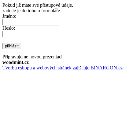
Pokud již máte své přístupové údaje,
zadejte je do tohoto formuláře
Jméno:
Heslo:
přihlásit
Připravujeme novou prezentaci
woodmint.cz
Tvorbu eshopu a webových stránek zajišťuje BINARGON.cz