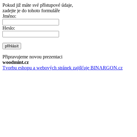
Pokud již máte své přístupové údaje,
zadejte je do tohoto formuláře
Jméno:
Heslo:
přihlásit
Připravujeme novou prezentaci
woodmint.cz
Tvorbu eshopu a webových stránek zajišťuje BINARGON.cz