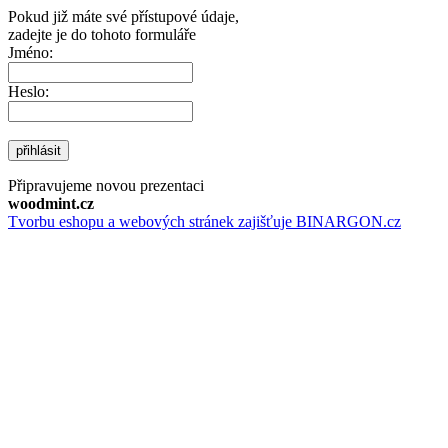
Pokud již máte své přístupové údaje,
zadejte je do tohoto formuláře
Jméno:
Heslo:
přihlásit
Připravujeme novou prezentaci
woodmint.cz
Tvorbu eshopu a webových stránek zajišťuje BINARGON.cz