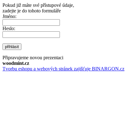
Pokud již máte své přístupové údaje,
zadejte je do tohoto formuláře
Jméno:
Heslo:
přihlásit
Připravujeme novou prezentaci
woodmint.cz
Tvorbu eshopu a webových stránek zajišťuje BINARGON.cz