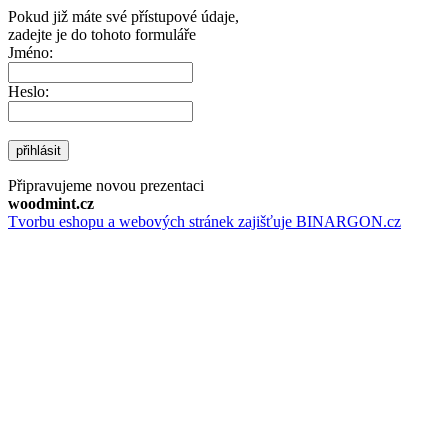
Pokud již máte své přístupové údaje,
zadejte je do tohoto formuláře
Jméno:
Heslo:
přihlásit
Připravujeme novou prezentaci
woodmint.cz
Tvorbu eshopu a webových stránek zajišťuje BINARGON.cz