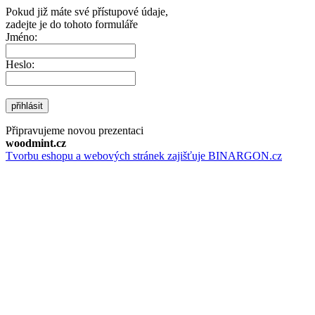
Pokud již máte své přístupové údaje,
zadejte je do tohoto formuláře
Jméno:
Heslo:
přihlásit
Připravujeme novou prezentaci
woodmint.cz
Tvorbu eshopu a webových stránek zajišťuje BINARGON.cz