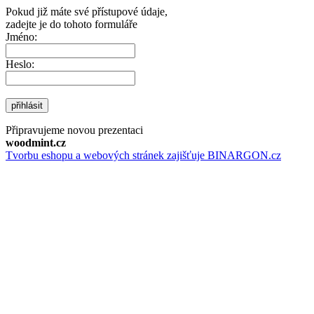
Pokud již máte své přístupové údaje,
zadejte je do tohoto formuláře
Jméno:
Heslo:
přihlásit
Připravujeme novou prezentaci
woodmint.cz
Tvorbu eshopu a webových stránek zajišťuje BINARGON.cz