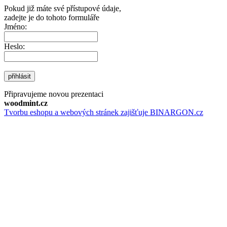
Pokud již máte své přístupové údaje,
zadejte je do tohoto formuláře
Jméno:
Heslo:
přihlásit
Připravujeme novou prezentaci
woodmint.cz
Tvorbu eshopu a webových stránek zajišťuje BINARGON.cz