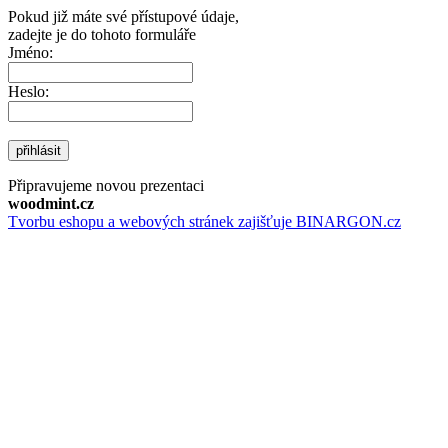
Pokud již máte své přístupové údaje,
zadejte je do tohoto formuláře
Jméno:
Heslo:
přihlásit
Připravujeme novou prezentaci
woodmint.cz
Tvorbu eshopu a webových stránek zajišťuje BINARGON.cz