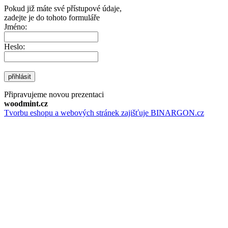
Pokud již máte své přístupové údaje,
zadejte je do tohoto formuláře
Jméno:
Heslo:
přihlásit
Připravujeme novou prezentaci
woodmint.cz
Tvorbu eshopu a webových stránek zajišťuje BINARGON.cz