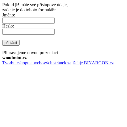
Pokud již máte své přístupové údaje,
zadejte je do tohoto formuláře
Jméno:
Heslo:
přihlásit
Připravujeme novou prezentaci
woodmint.cz
Tvorbu eshopu a webových stránek zajišťuje BINARGON.cz