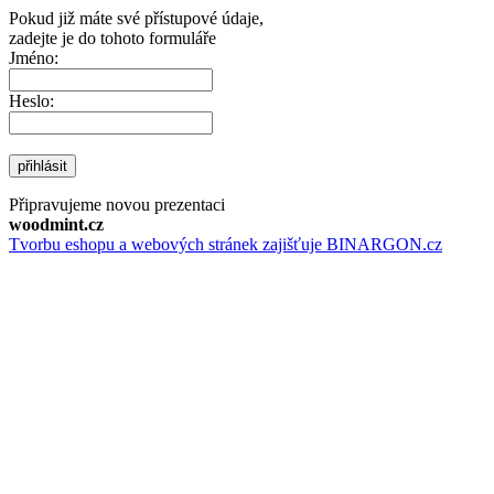
Pokud již máte své přístupové údaje,
zadejte je do tohoto formuláře
Jméno:
Heslo:
přihlásit
Připravujeme novou prezentaci
woodmint.cz
Tvorbu eshopu a webových stránek zajišťuje BINARGON.cz