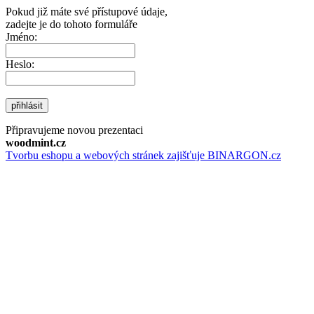
Pokud již máte své přístupové údaje,
zadejte je do tohoto formuláře
Jméno:
Heslo:
přihlásit
Připravujeme novou prezentaci
woodmint.cz
Tvorbu eshopu a webových stránek zajišťuje BINARGON.cz