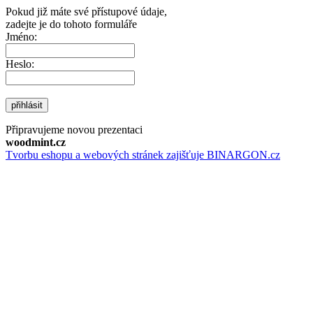
Pokud již máte své přístupové údaje,
zadejte je do tohoto formuláře
Jméno:
Heslo:
přihlásit
Připravujeme novou prezentaci
woodmint.cz
Tvorbu eshopu a webových stránek zajišťuje BINARGON.cz