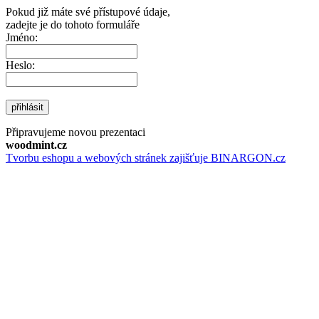
Pokud již máte své přístupové údaje,
zadejte je do tohoto formuláře
Jméno:
Heslo:
přihlásit
Připravujeme novou prezentaci
woodmint.cz
Tvorbu eshopu a webových stránek zajišťuje BINARGON.cz