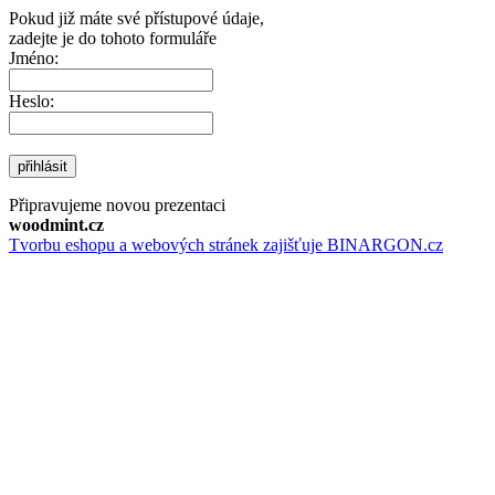
Pokud již máte své přístupové údaje,
zadejte je do tohoto formuláře
Jméno:
Heslo:
přihlásit
Připravujeme novou prezentaci
woodmint.cz
Tvorbu eshopu a webových stránek zajišťuje BINARGON.cz