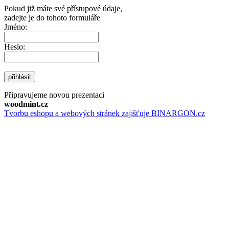
Pokud již máte své přístupové údaje,
zadejte je do tohoto formuláře
Jméno:
Heslo:
přihlásit
Připravujeme novou prezentaci
woodmint.cz
Tvorbu eshopu a webových stránek zajišťuje BINARGON.cz