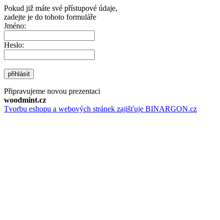
Pokud již máte své přístupové údaje,
zadejte je do tohoto formuláře
Jméno:
Heslo:
přihlásit
Připravujeme novou prezentaci
woodmint.cz
Tvorbu eshopu a webových stránek zajišťuje BINARGON.cz