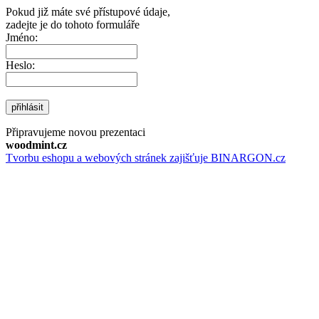
Pokud již máte své přístupové údaje,
zadejte je do tohoto formuláře
Jméno:
Heslo:
přihlásit
Připravujeme novou prezentaci
woodmint.cz
Tvorbu eshopu a webových stránek zajišťuje BINARGON.cz