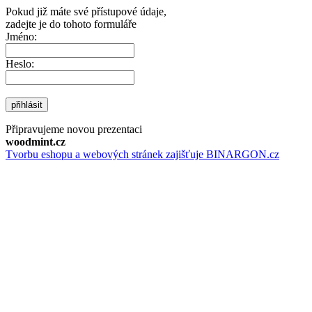
Pokud již máte své přístupové údaje,
zadejte je do tohoto formuláře
Jméno:
Heslo:
přihlásit
Připravujeme novou prezentaci
woodmint.cz
Tvorbu eshopu a webových stránek zajišťuje BINARGON.cz