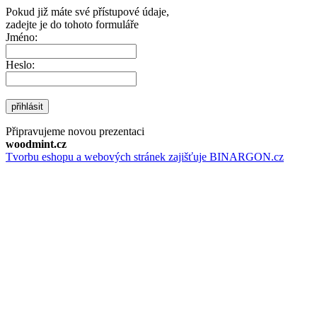
Pokud již máte své přístupové údaje,
zadejte je do tohoto formuláře
Jméno:
Heslo:
přihlásit
Připravujeme novou prezentaci
woodmint.cz
Tvorbu eshopu a webových stránek zajišťuje BINARGON.cz