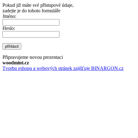
Pokud již máte své přístupové údaje,
zadejte je do tohoto formuláře
Jméno:
Heslo:
přihlásit
Připravujeme novou prezentaci
woodmint.cz
Tvorbu eshopu a webových stránek zajišťuje BINARGON.cz