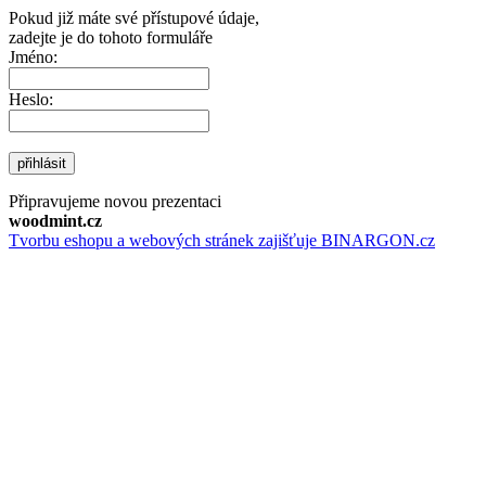
Pokud již máte své přístupové údaje,
zadejte je do tohoto formuláře
Jméno:
Heslo:
přihlásit
Připravujeme novou prezentaci
woodmint.cz
Tvorbu eshopu a webových stránek zajišťuje BINARGON.cz