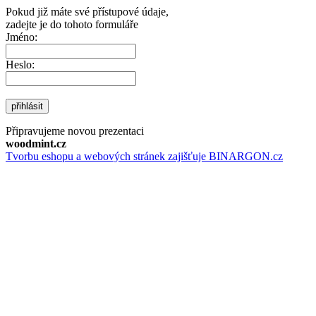
Pokud již máte své přístupové údaje,
zadejte je do tohoto formuláře
Jméno:
Heslo:
přihlásit
Připravujeme novou prezentaci
woodmint.cz
Tvorbu eshopu a webových stránek zajišťuje BINARGON.cz