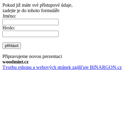
Pokud již máte své přístupové údaje,
zadejte je do tohoto formuláře
Jméno:
Heslo:
přihlásit
Připravujeme novou prezentaci
woodmint.cz
Tvorbu eshopu a webových stránek zajišťuje BINARGON.cz