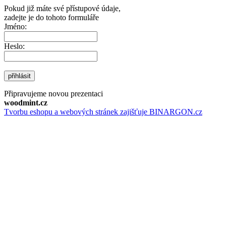
Pokud již máte své přístupové údaje,
zadejte je do tohoto formuláře
Jméno:
Heslo:
přihlásit
Připravujeme novou prezentaci
woodmint.cz
Tvorbu eshopu a webových stránek zajišťuje BINARGON.cz