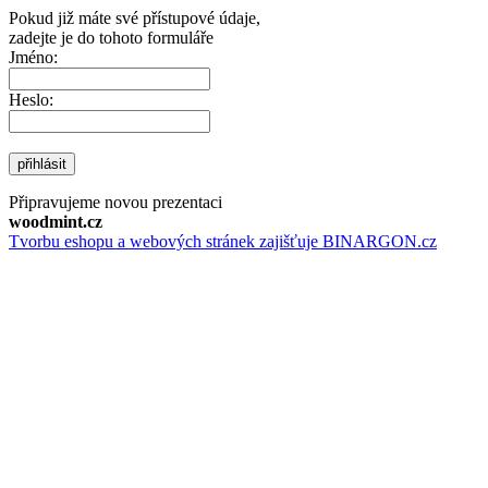
Pokud již máte své přístupové údaje,
zadejte je do tohoto formuláře
Jméno:
Heslo:
přihlásit
Připravujeme novou prezentaci
woodmint.cz
Tvorbu eshopu a webových stránek zajišťuje BINARGON.cz