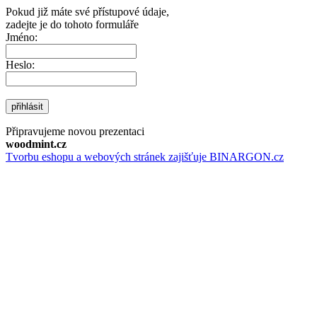
Pokud již máte své přístupové údaje,
zadejte je do tohoto formuláře
Jméno:
Heslo:
přihlásit
Připravujeme novou prezentaci
woodmint.cz
Tvorbu eshopu a webových stránek zajišťuje BINARGON.cz