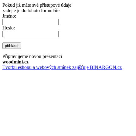
Pokud již máte své přístupové údaje,
zadejte je do tohoto formuláře
Jméno:
Heslo:
přihlásit
Připravujeme novou prezentaci
woodmint.cz
Tvorbu eshopu a webových stránek zajišťuje BINARGON.cz