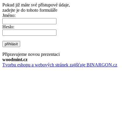
Pokud již máte své přístupové údaje,
zadejte je do tohoto formuláře
Jméno:
Heslo:
přihlásit
Připravujeme novou prezentaci
woodmint.cz
Tvorbu eshopu a webových stránek zajišťuje BINARGON.cz