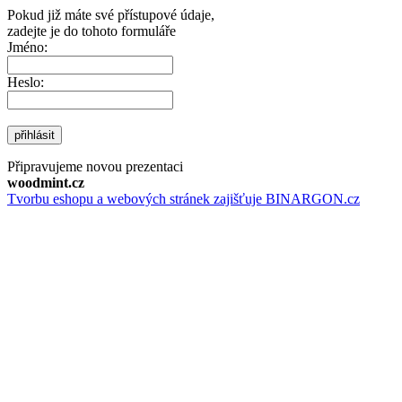
Pokud již máte své přístupové údaje,
zadejte je do tohoto formuláře
Jméno:
Heslo:
přihlásit
Připravujeme novou prezentaci
woodmint.cz
Tvorbu eshopu a webových stránek zajišťuje BINARGON.cz