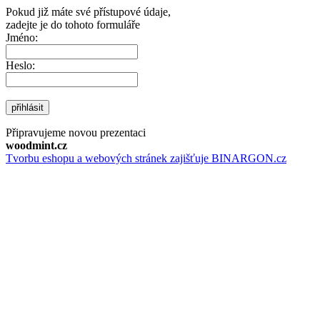
Pokud již máte své přístupové údaje,
zadejte je do tohoto formuláře
Jméno:
Heslo:
přihlásit
Připravujeme novou prezentaci
woodmint.cz
Tvorbu eshopu a webových stránek zajišťuje BINARGON.cz