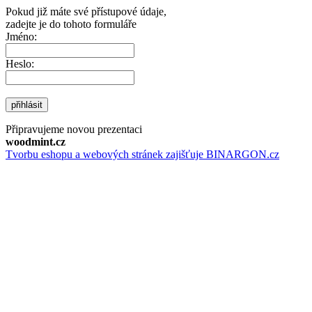
Pokud již máte své přístupové údaje,
zadejte je do tohoto formuláře
Jméno:
Heslo:
přihlásit
Připravujeme novou prezentaci
woodmint.cz
Tvorbu eshopu a webových stránek zajišťuje BINARGON.cz