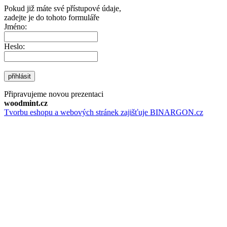
Pokud již máte své přístupové údaje,
zadejte je do tohoto formuláře
Jméno:
Heslo:
přihlásit
Připravujeme novou prezentaci
woodmint.cz
Tvorbu eshopu a webových stránek zajišťuje BINARGON.cz