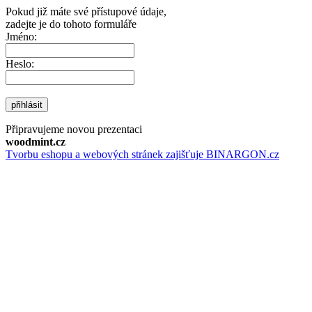
Pokud již máte své přístupové údaje,
zadejte je do tohoto formuláře
Jméno:
Heslo:
přihlásit
Připravujeme novou prezentaci
woodmint.cz
Tvorbu eshopu a webových stránek zajišťuje BINARGON.cz