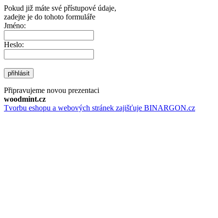
Pokud již máte své přístupové údaje,
zadejte je do tohoto formuláře
Jméno:
Heslo:
přihlásit
Připravujeme novou prezentaci
woodmint.cz
Tvorbu eshopu a webových stránek zajišťuje BINARGON.cz