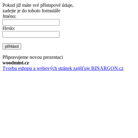
Pokud již máte své přístupové údaje,
zadejte je do tohoto formuláře
Jméno:
Heslo:
přihlásit
Připravujeme novou prezentaci
woodmint.cz
Tvorbu eshopu a webových stránek zajišťuje BINARGON.cz