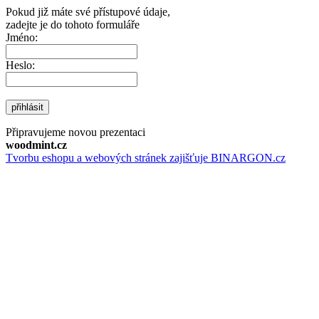
Pokud již máte své přístupové údaje,
zadejte je do tohoto formuláře
Jméno:
Heslo:
přihlásit
Připravujeme novou prezentaci
woodmint.cz
Tvorbu eshopu a webových stránek zajišťuje BINARGON.cz