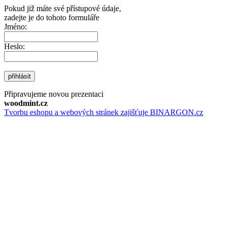
Pokud již máte své přístupové údaje,
zadejte je do tohoto formuláře
Jméno:
Heslo:
přihlásit
Připravujeme novou prezentaci
woodmint.cz
Tvorbu eshopu a webových stránek zajišťuje BINARGON.cz