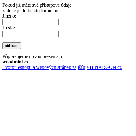
Pokud již máte své přístupové údaje,
zadejte je do tohoto formuláře
Jméno:
Heslo:
přihlásit
Připravujeme novou prezentaci
woodmint.cz
Tvorbu eshopu a webových stránek zajišťuje BINARGON.cz