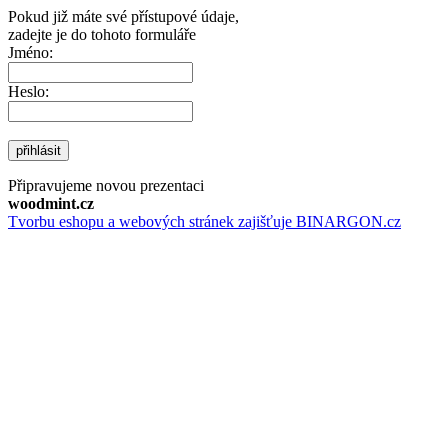
Pokud již máte své přístupové údaje,
zadejte je do tohoto formuláře
Jméno:
Heslo:
přihlásit
Připravujeme novou prezentaci
woodmint.cz
Tvorbu eshopu a webových stránek zajišťuje BINARGON.cz