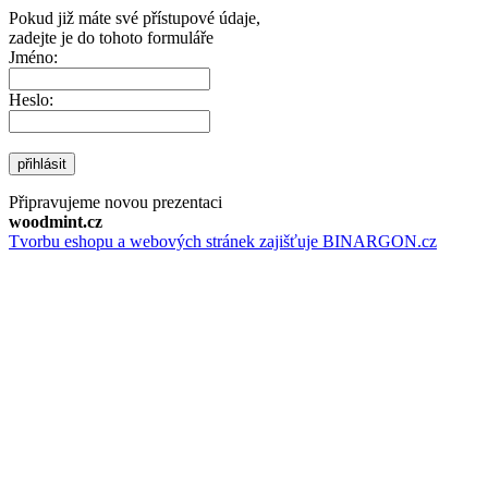
Pokud již máte své přístupové údaje,
zadejte je do tohoto formuláře
Jméno:
Heslo:
přihlásit
Připravujeme novou prezentaci
woodmint.cz
Tvorbu eshopu a webových stránek zajišťuje BINARGON.cz