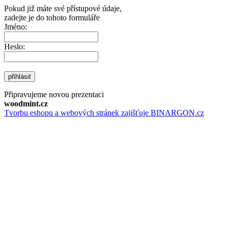
Pokud již máte své přístupové údaje,
zadejte je do tohoto formuláře
Jméno:
Heslo:
přihlásit
Připravujeme novou prezentaci
woodmint.cz
Tvorbu eshopu a webových stránek zajišťuje BINARGON.cz