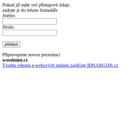
Pokud již máte své přístupové údaje,
zadejte je do tohoto formuláře
Jméno:
Heslo:
přihlásit
Připravujeme novou prezentaci
woodmint.cz
Tvorbu eshopu a webových stránek zajišťuje BINARGON.cz