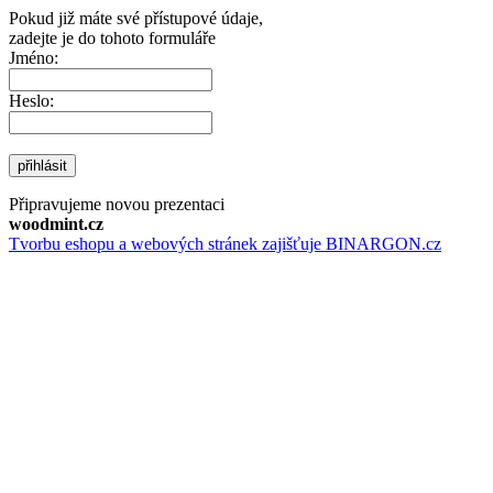
Pokud již máte své přístupové údaje,
zadejte je do tohoto formuláře
Jméno:
Heslo:
přihlásit
Připravujeme novou prezentaci
woodmint.cz
Tvorbu eshopu a webových stránek zajišťuje BINARGON.cz