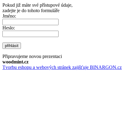
Pokud již máte své přístupové údaje,
zadejte je do tohoto formuláře
Jméno:
Heslo:
přihlásit
Připravujeme novou prezentaci
woodmint.cz
Tvorbu eshopu a webových stránek zajišťuje BINARGON.cz